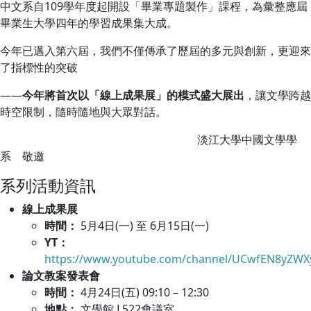
中文系自109學年度起開設「畢業專題製作」課程，為彙整應屆
畢業生大學四年的學習成果集大成。
今年已邁入第六屆，我們不僅傳承了歷屆的多元與創新，更迎來
了指標性的突破
——
今年將首次以「線上成果展」的模式盛大展出
，讓文學跨越
時空限制，隨時隨地與大眾對話。
淡江大學中國文學學
系 敬邀
系列活動資訊
線上成果展
時間：
5月4日(一) 至 6月15日(一)
YT：
https://www.youtube.com/channel/UCwfEN8yZW
論文教案發表會
時間：
4月24日(五) 09:10 – 12:30
地點：
文學館 L522會議室