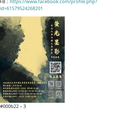
FB：
https://www.facebook.com/profile.php?
id=61579524268201
#000b22 – 3