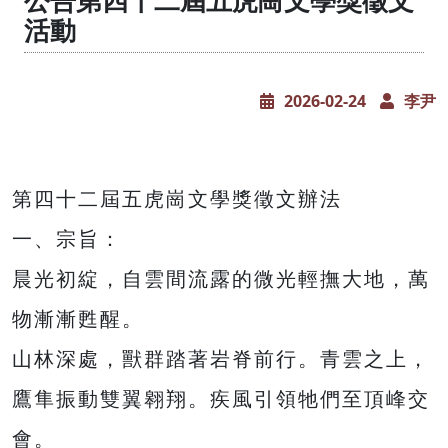
公告第四十二屆五虎崗文學獎徵文
活動
2026-02-24
李尹
第四十二屆五虎崗文學獎徵文辦法
一、宗旨：
晨光初綻，自雲間流露的微光輕撫大地，萬
物漸漸甦醒。
山林深處，獸群踏著岩脊前行。青雲之上，
鷹隼振動雙翼翱翔。疾風引領牠們至頂峰交
會。