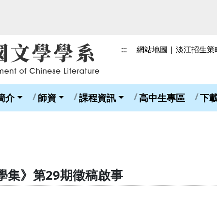
:::
網站地圖
|
淡江招生策
簡介
師資
課程資訊
高中生專區
下
學集》第29期徵稿啟事