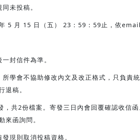
視同未投稿。
 5 月 15 日（五） 23：59：59止，依em
後一封信件為準。
。所學會不協助修改內文及改正格式，只負責
行退稿。
檔寄發，共2份檔案。寄發三日內會回覆確認收信
動來函詢問。
核發現則取消投稿資格。