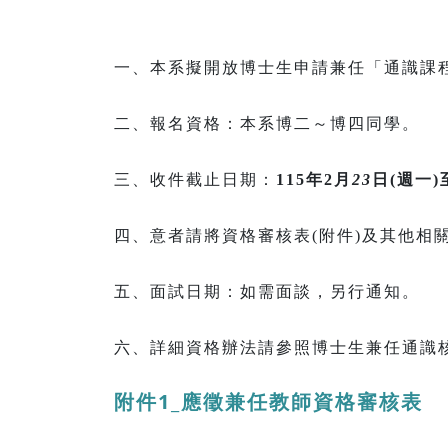
一、本系擬開放博士生申請兼任「通識課
二、報名資格：本系博二～博四同學。
三、收件截止日期：
115
年
2
月
23
日(週一)
四、意者請將
資格審核表
(
附件)及其他相
五、面試日期：如需面談，另行通知。
六、詳細資格辦法請參照博士生兼任通識核心課
附件1_應徵兼任教師資格審核表