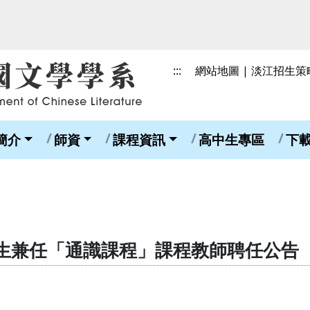
:::
網站地圖
|
淡江招生策
簡介
師資
課程資訊
高中生專區
下
生兼任「通識課程」課程教師聘任公告