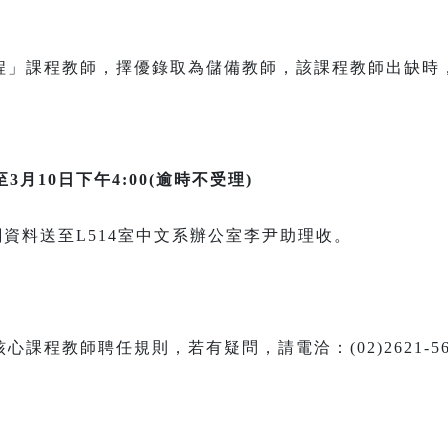
程」課程教師，擇優錄取為儲備教師，該課程教師出缺時
至3月10日下午4:00(逾時不受理)
關資料送至L514室中文系辦公室李尹助理收。
程教師聘任規則，若有疑問，請電洽：(02)2621-565