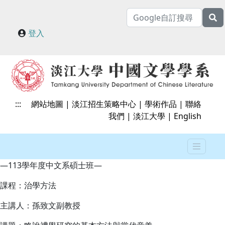
登入
:::
網站地圖
|
淡江招生策略中心
|
學術作品
|
聯絡
我們
|
淡江大學
|
English
—113學年度中文系碩士班—
課程：治學方法
主講人：孫致文副教授