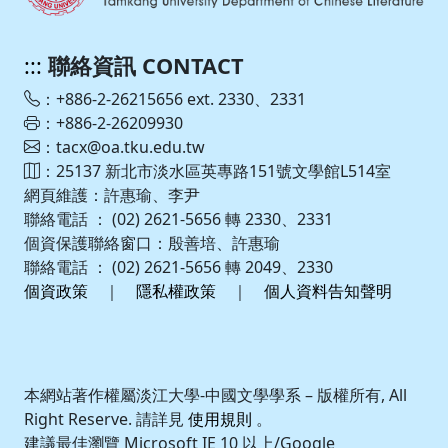
:::
聯絡資訊 CONTACT
：+886-2-26215656 ext. 2330、2331
：+886-2-26209930
：tacx@oa.tku.edu.tw
：25137 新北市淡水區英專路151號文學館L514室
網頁維護：許惠瑜、李尹
聯絡電話 ： (02) 2621-5656 轉 2330、2331
個資保護聯絡窗口：殷善培、許惠瑜
聯絡電話 ： (02) 2621-5656 轉 2049、2330
個資政策
｜
隱私權政策
｜
個人資料告知聲明
本網站著作權屬淡江大學-中國文學學系 – 版權所有, All
Right Reserve. 請詳見
使用規則
。
建議最佳瀏覽 Microsoft IE 10 以上/Google