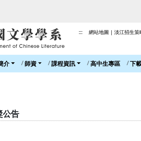
:::
網站地圖
|
淡江招生策
簡介
師資
課程資訊
高中生專區
下
獎公告