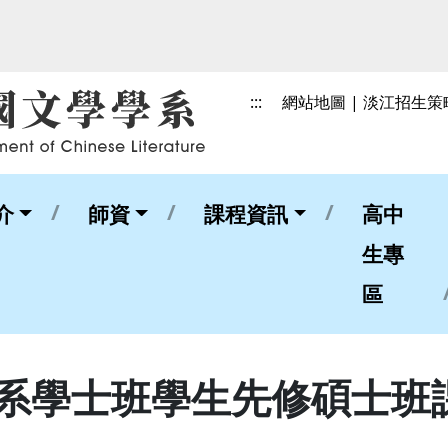
:::
網站地圖
|
淡江招生策
介
師資
課程資訊
高中
生專
區
文系學士班學生先修碩士班