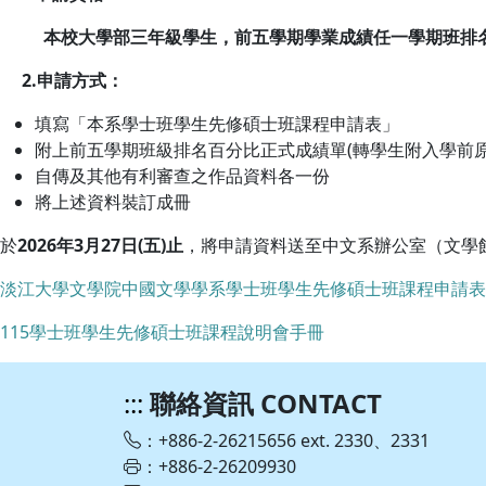
本校大學部三年級學生，前五學期學業成績任一學期班排名
2.申請方式：
填寫「本系學士班學生先修碩士班課程申請表」
附上前五學期班級排名百分比正式成績單(轉學生附入學前
自傳及其他有利審查之作品資料各一份
將上述資料裝訂成冊
於
2026
年3
月27
日(
五)
止
，將申請資料送至中文系辦公室（文學館
淡江大學文學院中國文學學系學士班學生先修碩士班課程申請表
115學士班學生先修碩士班課程說明會手冊
:::
聯絡資訊 CONTACT
：+886-2-26215656 ext. 2330、2331
：+886-2-26209930