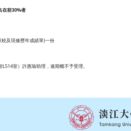
在前30%
者
原校及現修歷年成績單)一份
L514室）許惠瑜助理，逾期概不予受理。