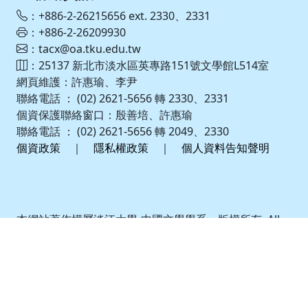
：+886-2-26215656 ext. 2330、2331
：+886-2-26209930
：tacx@oa.tku.edu.tw
：25137 新北市淡水區英專路151號文學館L514室
網頁維護：許惠瑜、李尹
聯絡電話 ： (02) 2621-5656 轉 2330、2331
個資保護聯絡窗口：殷善培、許惠瑜
聯絡電話 ： (02) 2621-5656 轉 2049、2330
個資政策
｜
隱私權政策
｜
個人資料告知聲明
本網站著作權屬淡江大學-中國文學學系 – 版權所有, All
Right Reserve. 請詳見
使用規則
。
建議最佳瀏覽 Microsoft IE 10 以上/Google
Chrome/Mozilla Firefox 或相容W3C網頁標準之瀏覽
器 | Powered by iWeb2.0