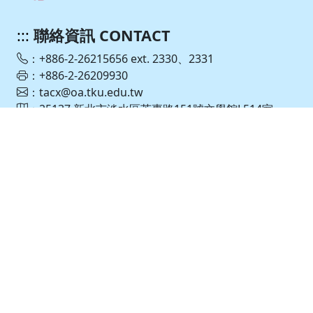
:::
聯絡資訊 CONTACT
：+886-2-26215656 ext. 2330、2331
：+886-2-26209930
：tacx@oa.tku.edu.tw
：25137 新北市淡水區英專路151號文學館L514室
網頁維護：許惠瑜、李尹
聯絡電話 ： (02) 2621-5656 轉 2330、2331
個資保護聯絡窗口：殷善培、許惠瑜
聯絡電話 ： (02) 2621-5656 轉 2049、2330
個資政策
｜
隱私權政策
｜
個人資料告知聲明
本網站著作權屬淡江大學-中國文學學系 – 版權所有, All
Right Reserve. 請詳見
使用規則
。
建議最佳瀏覽 Microsoft IE 10 以上/Google