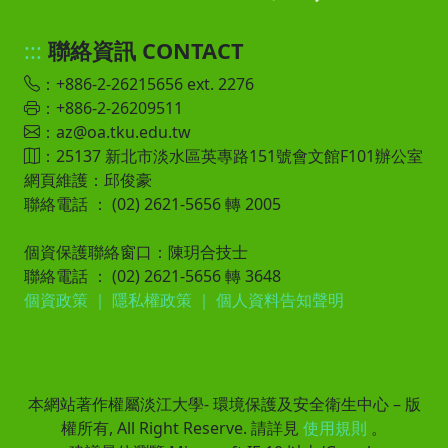
:::
聯絡資訊 CONTACT
：+886-2-26215656 ext. 2276
：+886-2-26209511
：az@oa.tku.edu.tw
：25137 新北市淡水區英專路151號會文館F101辦公室
網頁維護：邱俊豪
聯絡電話 ： (02) 2621-5656 轉 2005
個資保護聯絡窗口：陳玥合技士
聯絡電話 ： (02) 2621-5656 轉 3648
個資政策
｜
隱私權政策
｜
個人資料告知聲明
本網站著作權屬淡江大學- 環境保護及安全衛生中心 – 版
權所有, All Right Reserve. 請詳見
使用規則
。