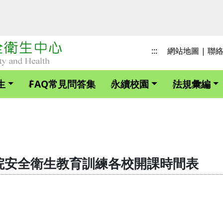
:::
網站地圖
|
聯
生
FAQ常見問答集
永續校園
法規彙編
校院安全衛生教育訓練各校開課時間表