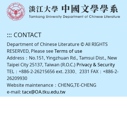
:::
CONTACT
Department of Chinese Literature © All RIGHTS
RESERVED, Please see
Terms of use
Address：No.151, Yingzhuan Rd., Tamsui Dist., New
Taipei City 25137, Taiwan (R.O.C.)
Privacy & Security
TEL：+886-2-26215656 ext. 2330、2331 FAX：+886-2-
26209930
Website maintenance：CHENG,TE-CHENG
e-mail:
tacx@OA.tku.edu.tw
Design by iweb2.0.