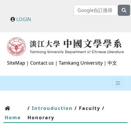
LOGIN
SiteMap
|
Contact us
|
Tamkang University
|
中文
/
Introuduction
/ Faculty /
Home
Honorary