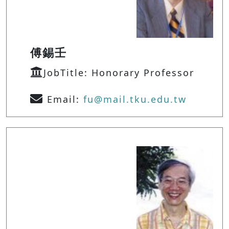
傅錫壬
JobTitle: Honorary Professor
Email:
fu@mail.tku.edu.tw