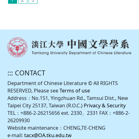
:::
CONTACT
Department of Chinese Literature © All RIGHTS
RESERVED, Please see
Terms of use
Address：No.151, Yingzhuan Rd., Tamsui Dist., New
Taipei City 25137, Taiwan (R.O.C.)
Privacy & Security
TEL：+886-2-26215656 ext. 2330、2331 FAX：+886-2-
26209930
Website maintenance：CHENG,TE-CHENG
e-mail:
tacx@OA.tku.edu.tw